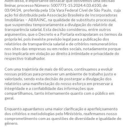
Além disso, é importante destacar que obtivemos uma decisão
liminar, processo Número: 5007771-15.2024.4.03.6100, de
03/04/24, proferida pela 10a Vara Federal Cível de São Paulo, cuja
ação foi distribuída pela Associação Brasileira de Incorporadoras
Imobiliárias – ABRAINC, na qualidade de substituto processual,
que suspendeu temporariamente a divulgação do relatório de
transparência salarial. Esta decisão considerou, entre outros
argumentos, que o Decreto e a Portaria extrapolaram os termos da
própria lei, pois inexiste previsão legal para a publicação dos
relatórios de transparência salarial e de critérios remuneratórios
nos sites das empresas ou em redes sociais, notadamente porque
isso implicaria em violação ao direito à intimidade e privacidade do
respectivo trabalhador.
Com uma trajetória de mais de 60 anos, continuamos a evoluir
nossas práticas para promover um ambiente de trabalho justo e
valorizado, sendo esta decisão de postergar a divulgação dos
relatórios uma manifestação do nosso esforço em preservar a
integridade e a confiabilidade das informações que
compartilhamos, tanto internamente quanto com o público em
geral.
Enquanto aguardamos uma maior clarificação e aperfeiçoamento
dos critérios e metodologias pelo Ministério, reafirmamos nosso
comprometimento com as questões de diversidade e igualdade de
gênero.